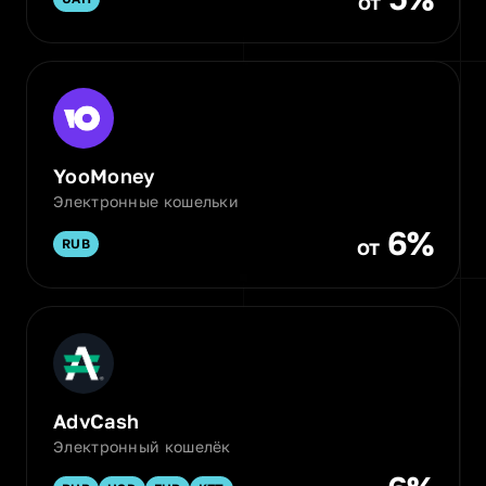
от
YooMoney
Электронные кошельки
6%
от
RUB
AdvCash
Электронный кошелёк