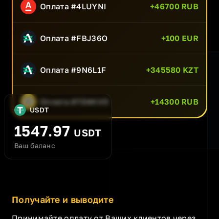
Оплата #4LUYNI
+46700 RUB
Оплата #FBJ36O
+100 EUR
Оплата #9N6L1F
+345580 KZT
Оплата #7D4KVO
+14300 RUB
USDT
1547.97
USDT
Ваш баланс
Получайте и выводите
Принимайте оплату от Ваших клиентов через