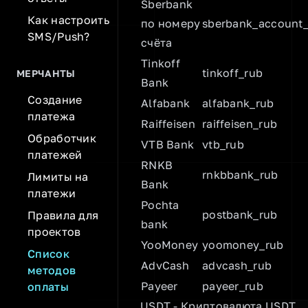
Sberbank
Как настроить
по номеру
sberbank_account
SMS/Push?
счёта
Tinkoff
tinkoff_rub
МЕРЧАНТЫ
Bank
Создание
Alfabank
alfabank_rub
платежа
Raiffeisen
raiffeisen_rub
Обработчик
VTB Bank
vtb_rub
платежей
RNKB
rnkbbank_rub
Лимиты на
Bank
платежи
Pochta
postbank_rub
Правила для
bank
проектов
YooMoney
yoomoney_rub
Список
AdvCash
advcash_rub
методов
Payeer
payeer_rub
оплаты
USDT - Криптовалюта USDT