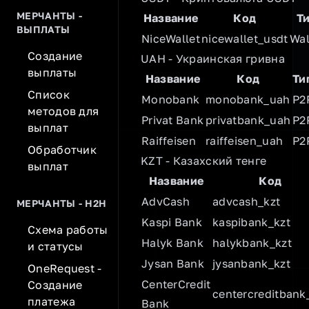
МЕРЧАНТЫ -
Название
Код
Т
ВЫПЛАТЫ
NiceWallet
nicewallet_usdt
Wal
Создание
UAH - Украинская гривна
выплаты
Название
Код
Ти
Список
Monobank
monobank_uah
P2
методов для
Privat Bank
privatbank_uah
P2
выплат
Raiffeisen
raiffeisen_uah
P2
Обработчик
KZT - Казахский тенге
выплат
Название
Код
AdvCash
advcash_kzt
МЕРЧАНТЫ - H2H
Kaspi Bank
kaspibank_kzt
Схема работы
Halyk Bank
halykbank_kzt
и статусы
Jysan Bank
jysanbank_kzt
OneRequest -
CenterCredit
Создание
centercreditbank
платежа
Bank