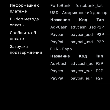
Информация о
ForteBank
fortebank_kzt
платеже
USD - Американский доллар
Выбор метода
Название
Код
Тип
оплаты
AdvCash
advcash_usd
P2P
Сообщить об
Payeer
payeer_usd
P2P
оплате
PayPal
paypal_usd
P2P
Загрузка
EUR - Евро
подтверждения
Название
Код
Тип
AdvCash
advcash_eur
P2P
Payeer
payeer_eur
P2P
PayPal
paypal_eur
P2P