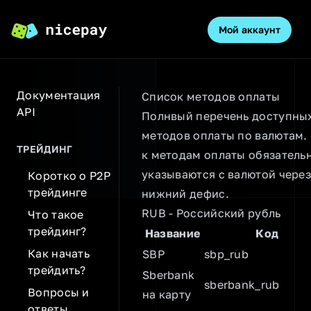
Мой аккаунт
O
Документация
Список методов оплаты
API
Полнвый перечень доступны
методов оплаты по валютам.
ТРЕЙДИНГ
к методам оплаты обязатель
указываются с валютой чере
Коротко о P2P
трейдинге
нижний дефис.
RUB - Российский рубль
Что такое
трейдинг?
Название
Код
Как начать
SBP
sbp_rub
трейдить?
Sberbank
sberbank_rub
Вопросы и
на карту
ответы